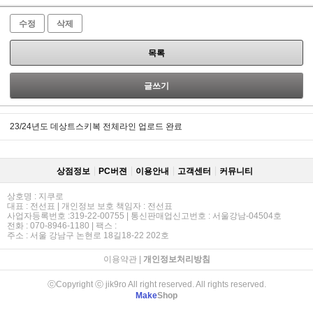
수정
삭제
목록
글쓰기
23/24년도 데상트스키복 전체라인 업로드 완료
상점정보
PC버젼
이용안내
고객센터
커뮤니티
상호명 : 지쿠로
대표 : 전선표 | 개인정보 보호 책임자 : 전선표
사업자등록번호 :319-22-00755 | 통신판매업신고번호 : 서울강남-04504호
전화 : 070-8946-1180 | 팩스 :
주소 : 서울 강남구 논현로 18길18-22 202호
이용약관
|
개인정보처리방침
ⓒCopyright ⓒ jik9ro All right reserved. All rights reserved.
Make
Shop