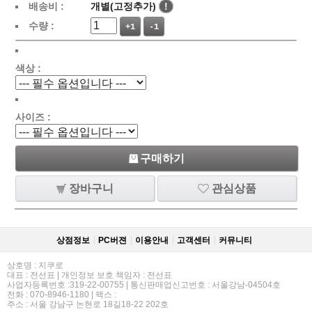
배송비 :
개별(고정추가)
!
수량 :
+1
-1
색상 :
사이즈 :
구매하기
장바구니
관심상품
상점정보
PC버젼
이용안내
고객센터
커뮤니티
상호명 : 지쿠로
대표 : 전선표 | 개인정보 보호 책임자 : 전선표
사업자등록번호 :319-22-00755 | 통신판매업신고번호 : 서울강남-04504호
전화 : 070-8946-1180 | 팩스 :
주소 : 서울 강남구 논현로 18길18-22 202호