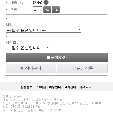
배송비 :
(차등)
!
수량 :
+1
-1
색상 :
사이즈 :
구매하기
장바구니
관심상품
상점정보
PC버젼
이용안내
고객센터
커뮤니티
상호명 : 지쿠로
대표 : 전선표 | 개인정보 보호 책임자 : 전선표
사업자등록번호 :319-22-00755 | 통신판매업신고번호 : 서울강남-04504호
전화 : 070-8946-1180 | 팩스 :
주소 : 서울 강남구 논현로 18길18-22 202호