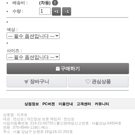
배송비 :
(차등)
!
수량 :
+1
-1
색상 :
사이즈 :
구매하기
장바구니
관심상품
상점정보
PC버젼
이용안내
고객센터
커뮤니티
상호명 : 지쿠로
대표 : 전선표 | 개인정보 보호 책임자 : 전선표
사업자등록번호 :319-22-00755 | 통신판매업신고번호 : 서울강남-04504호
전화 : 070-8946-1180 | 팩스 :
주소 : 서울 강남구 논현로 18길18-22 202호