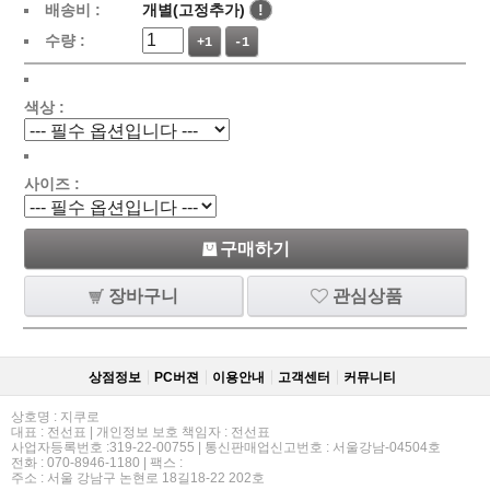
배송비 :
개별(고정추가)
!
수량 :
+1
-1
색상 :
사이즈 :
구매하기
장바구니
관심상품
상점정보
PC버젼
이용안내
고객센터
커뮤니티
상호명 : 지쿠로
대표 : 전선표 | 개인정보 보호 책임자 : 전선표
사업자등록번호 :319-22-00755 | 통신판매업신고번호 : 서울강남-04504호
전화 : 070-8946-1180 | 팩스 :
주소 : 서울 강남구 논현로 18길18-22 202호