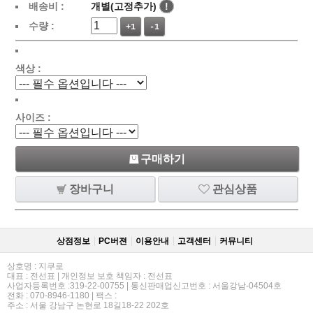
배송비 :
개별(고정추가)
!
수량 :
+1
-1
색상 :
사이즈 :
구매하기
장바구니
관심상품
상점정보
PC버젼
이용안내
고객센터
커뮤니티
상호명 : 지쿠로
대표 : 전선표 | 개인정보 보호 책임자 : 전선표
사업자등록번호 :319-22-00755 | 통신판매업신고번호 : 서울강남-04504호
전화 : 070-8946-1180 | 팩스 :
주소 : 서울 강남구 논현로 18길18-22 202호