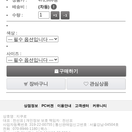
배송비 :
(차등)
!
수량 :
+1
-1
색상 :
사이즈 :
구매하기
장바구니
관심상품
상점정보
PC버젼
이용안내
고객센터
커뮤니티
상호명 : 지쿠로
대표 : 전선표 | 개인정보 보호 책임자 : 전선표
사업자등록번호 :319-22-00755 | 통신판매업신고번호 : 서울강남-04504호
전화 : 070-8946-1180 | 팩스 :